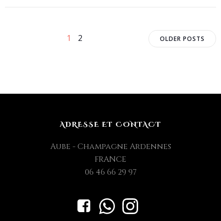
Posts
Posts
Page
Page
1
2
OLDER POSTS
navigation
navigat
ADRESSE ET CONTACT
Aube - Champagne Ardennes
FRANCE
06 46 66 29 97