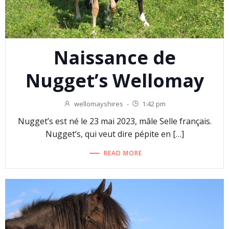
Naissance de
Nugget’s Wellomay
wellomayshires
-
1:42 pm
Nugget’s est né le 23 mai 2023, mâle Selle français.
Nugget’s, qui veut dire pépite en […]
READ MORE